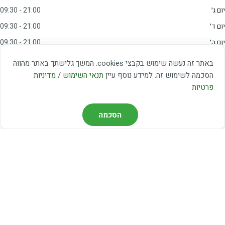
יום ג׳
09:30 - 21:00
יום ד׳
09:30 - 21:00
יום ה׳
09:30 - 21:00
יום ו׳
09:00 - 15:00
באתר זה נעשה שימוש בקבצי cookies. המשך גלישתך באתר מהווה
שבת
20:00 - 23:00
הסכמה לשימוש זה. למידע נוסף עיין
תנאי השימוש
/
מדיניות
פרטיות
מצאו אותנו
הסכמה
דרך משה דיין 3, יהוד
03-5367460
חברת קווים — קווים 37, 38, 78, 56
חברת ואוליה — קו 475
ניווט עם Waze