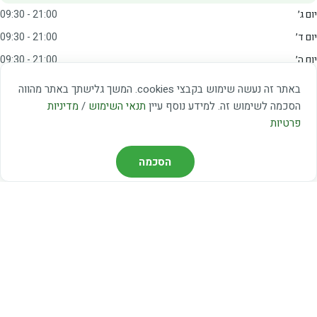
יום ג׳
09:30 - 21:00
יום ד׳
09:30 - 21:00
יום ה׳
09:30 - 21:00
יום ו׳
09:00 - 15:00
באתר זה נעשה שימוש בקבצי cookies. המשך גלישתך באתר מהווה
שבת
20:00 - 23:00
הסכמה לשימוש זה. למידע נוסף עיין
תנאי השימוש
/
מדיניות
פרטיות
מצאו אותנו
הסכמה
דרך משה דיין 3, יהוד
03-5367460
חברת קווים — קווים 37, 38, 78, 56
חברת ואוליה — קו 475
ניווט עם Waze