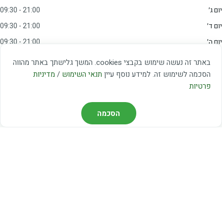
יום ג׳
09:30 - 21:00
יום ד׳
09:30 - 21:00
יום ה׳
09:30 - 21:00
יום ו׳
09:00 - 15:00
באתר זה נעשה שימוש בקבצי cookies. המשך גלישתך באתר מהווה
שבת
20:00 - 23:00
הסכמה לשימוש זה. למידע נוסף עיין
תנאי השימוש
/
מדיניות
פרטיות
מצאו אותנו
הסכמה
דרך משה דיין 3, יהוד
03-5367460
חברת קווים — קווים 37, 38, 78, 56
חברת ואוליה — קו 475
ניווט עם Waze