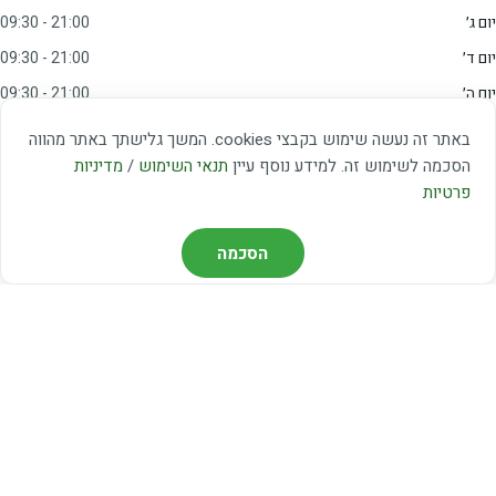
יום ג׳
09:30 - 21:00
יום ד׳
09:30 - 21:00
יום ה׳
09:30 - 21:00
יום ו׳
09:00 - 15:00
באתר זה נעשה שימוש בקבצי cookies. המשך גלישתך באתר מהווה
שבת
20:00 - 23:00
הסכמה לשימוש זה. למידע נוסף עיין
תנאי השימוש
/
מדיניות
פרטיות
מצאו אותנו
הסכמה
דרך משה דיין 3, יהוד
03-5367460
חברת קווים — קווים 37, 38, 78, 56
חברת ואוליה — קו 475
ניווט עם Waze