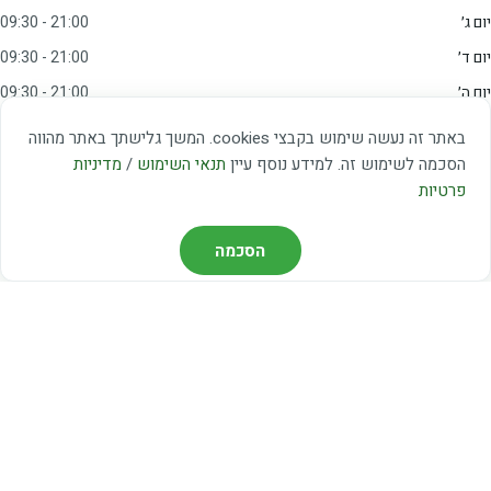
יום ג׳
09:30 - 21:00
יום ד׳
09:30 - 21:00
יום ה׳
09:30 - 21:00
יום ו׳
09:00 - 15:00
באתר זה נעשה שימוש בקבצי cookies. המשך גלישתך באתר מהווה
שבת
20:00 - 23:00
הסכמה לשימוש זה. למידע נוסף עיין
תנאי השימוש
/
מדיניות
פרטיות
מצאו אותנו
הסכמה
דרך משה דיין 3, יהוד
03-5367460
חברת קווים — קווים 37, 38, 78, 56
חברת ואוליה — קו 475
ניווט עם Waze