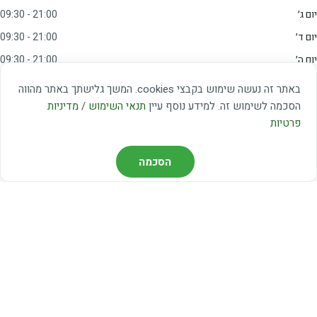
יום ג׳
09:30 - 21:00
יום ד׳
09:30 - 21:00
יום ה׳
09:30 - 21:00
יום ו׳
09:00 - 15:00
באתר זה נעשה שימוש בקבצי cookies. המשך גלישתך באתר מהווה
שבת
20:00 - 23:00
הסכמה לשימוש זה. למידע נוסף עיין
תנאי השימוש
/
מדיניות
פרטיות
מצאו אותנו
הסכמה
דרך משה דיין 3, יהוד
03-5367460
חברת קווים — קווים 37, 38, 78, 56
חברת ואוליה — קו 475
ניווט עם Waze