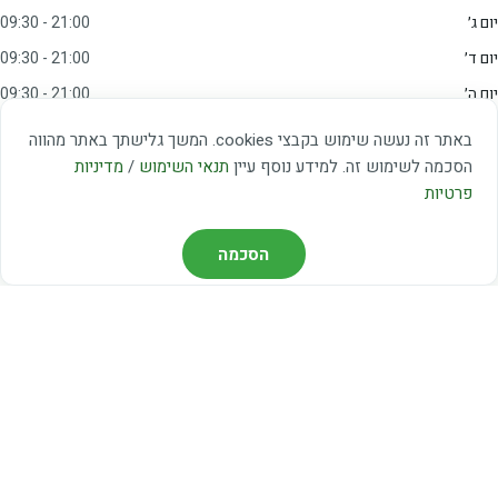
יום ג׳
09:30 - 21:00
יום ד׳
09:30 - 21:00
יום ה׳
09:30 - 21:00
יום ו׳
09:00 - 15:00
באתר זה נעשה שימוש בקבצי cookies. המשך גלישתך באתר מהווה
שבת
20:00 - 23:00
הסכמה לשימוש זה. למידע נוסף עיין
תנאי השימוש
/
מדיניות
פרטיות
מצאו אותנו
הסכמה
דרך משה דיין 3, יהוד
03-5367460
חברת קווים — קווים 37, 38, 78, 56
חברת ואוליה — קו 475
ניווט עם Waze