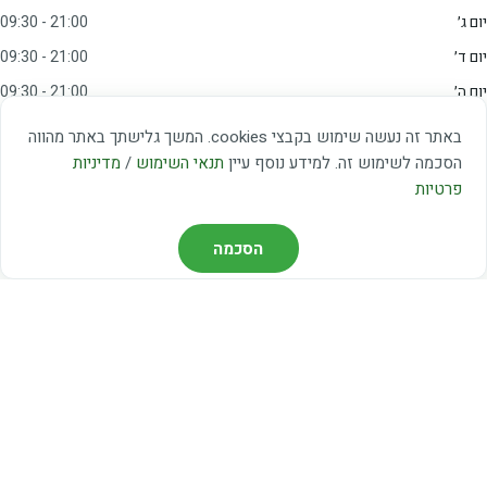
יום ג׳
09:30 - 21:00
יום ד׳
09:30 - 21:00
יום ה׳
09:30 - 21:00
יום ו׳
09:00 - 15:00
באתר זה נעשה שימוש בקבצי cookies. המשך גלישתך באתר מהווה
שבת
20:00 - 23:00
הסכמה לשימוש זה. למידע נוסף עיין
תנאי השימוש
/
מדיניות
פרטיות
מצאו אותנו
הסכמה
דרך משה דיין 3, יהוד
03-5367460
חברת קווים — קווים 37, 38, 78, 56
חברת ואוליה — קו 475
ניווט עם Waze