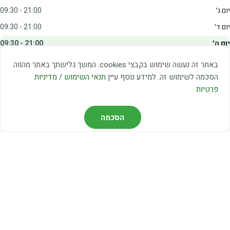
יום ג׳
09:30 - 21:00
יום ד׳
09:30 - 21:00
יום ה׳
09:30 - 21:00
יום ו׳
09:00 - 15:00
באתר זה נעשה שימוש בקבצי cookies. המשך גלישתך באתר מהווה
שבת
20:00 - 23:00
הסכמה לשימוש זה. למידע נוסף עיין
תנאי השימוש
/
מדיניות
פרטיות
מצאו אותנו
הסכמה
דרך משה דיין 3, יהוד
03-5367460
חברת קווים — קווים 37, 38, 78, 56
חברת ואוליה — קו 475
ניווט עם Waze