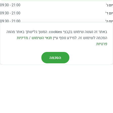
יום ג׳
09:30 - 21:00
יום ד׳
09:30 - 21:00
יום ה׳
09:30 - 21:00
יום ו׳
09:00 - 15:00
באתר זה נעשה שימוש בקבצי cookies. המשך גלישתך באתר מהווה
שבת
20:00 - 23:00
הסכמה לשימוש זה. למידע נוסף עיין
תנאי השימוש
/
מדיניות
פרטיות
מצאו אותנו
הסכמה
דרך משה דיין 3, יהוד
03-5367460
חברת קווים — קווים 37, 38, 78, 56
חברת ואוליה — קו 475
ניווט עם Waze