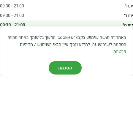
יום ג׳
09:30 - 21:00
יום ד׳
09:30 - 21:00
יום ה׳
09:30 - 21:00
יום ו׳
09:00 - 15:00
באתר זה נעשה שימוש בקבצי cookies. המשך גלישתך באתר מהווה
שבת
20:00 - 23:00
הסכמה לשימוש זה. למידע נוסף עיין
תנאי השימוש
/
מדיניות
פרטיות
מצאו אותנו
הסכמה
דרך משה דיין 3, יהוד
03-5367460
חברת קווים — קווים 37, 38, 78, 56
חברת ואוליה — קו 475
ניווט עם Waze