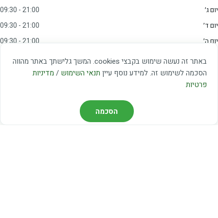
יום ג׳
09:30 - 21:00
יום ד׳
09:30 - 21:00
יום ה׳
09:30 - 21:00
יום ו׳
09:00 - 15:00
באתר זה נעשה שימוש בקבצי cookies. המשך גלישתך באתר מהווה
שבת
20:00 - 23:00
הסכמה לשימוש זה. למידע נוסף עיין
תנאי השימוש
/
מדיניות
פרטיות
מצאו אותנו
הסכמה
דרך משה דיין 3, יהוד
03-5367460
חברת קווים — קווים 37, 38, 78, 56
חברת ואוליה — קו 475
ניווט עם Waze