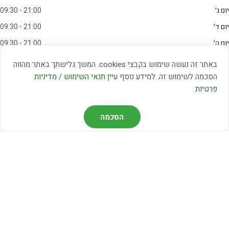
יום ג׳
09:30 - 21:00
יום ד׳
09:30 - 21:00
יום ה׳
09:30 - 21:00
יום ו׳
09:00 - 15:00
באתר זה נעשה שימוש בקבצי cookies. המשך גלישתך באתר מהווה
שבת
20:00 - 23:00
הסכמה לשימוש זה. למידע נוסף עיין
תנאי השימוש
/
מדיניות
פרטיות
מצאו אותנו
הסכמה
דרך משה דיין 3, יהוד
03-5367460
חברת קווים — קווים 37, 38, 78, 56
חברת ואוליה — קו 475
ניווט עם Waze