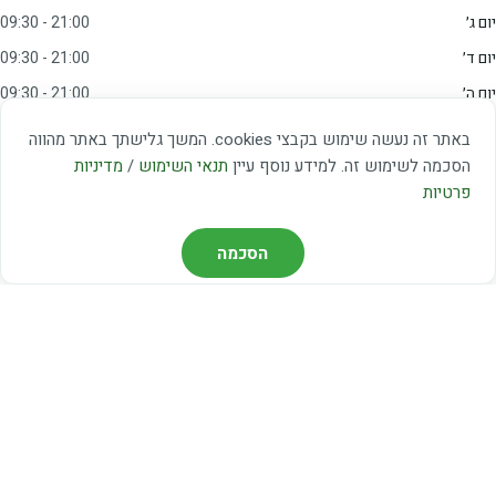
יום ג׳
09:30 - 21:00
יום ד׳
09:30 - 21:00
יום ה׳
09:30 - 21:00
יום ו׳
09:00 - 15:00
באתר זה נעשה שימוש בקבצי cookies. המשך גלישתך באתר מהווה
שבת
20:00 - 23:00
הסכמה לשימוש זה. למידע נוסף עיין
תנאי השימוש
/
מדיניות
פרטיות
מצאו אותנו
הסכמה
דרך משה דיין 3, יהוד
03-5367460
חברת קווים — קווים 37, 38, 78, 56
חברת ואוליה — קו 475
ניווט עם Waze