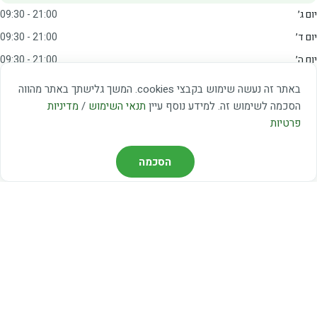
יום ג׳
09:30 - 21:00
יום ד׳
09:30 - 21:00
יום ה׳
09:30 - 21:00
יום ו׳
09:00 - 15:00
באתר זה נעשה שימוש בקבצי cookies. המשך גלישתך באתר מהווה
שבת
20:00 - 23:00
הסכמה לשימוש זה. למידע נוסף עיין
תנאי השימוש
/
מדיניות
פרטיות
מצאו אותנו
הסכמה
דרך משה דיין 3, יהוד
03-5367460
חברת קווים — קווים 37, 38, 78, 56
חברת ואוליה — קו 475
ניווט עם Waze