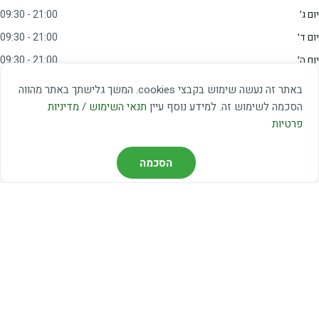
יום ג׳
09:30 - 21:00
יום ד׳
09:30 - 21:00
יום ה׳
09:30 - 21:00
יום ו׳
09:00 - 15:00
באתר זה נעשה שימוש בקבצי cookies. המשך גלישתך באתר מהווה
שבת
20:00 - 23:00
הסכמה לשימוש זה. למידע נוסף עיין
תנאי השימוש
/
מדיניות
פרטיות
מצאו אותנו
הסכמה
דרך משה דיין 3, יהוד
03-5367460
חברת קווים — קווים 37, 38, 78, 56
חברת ואוליה — קו 475
ניווט עם Waze