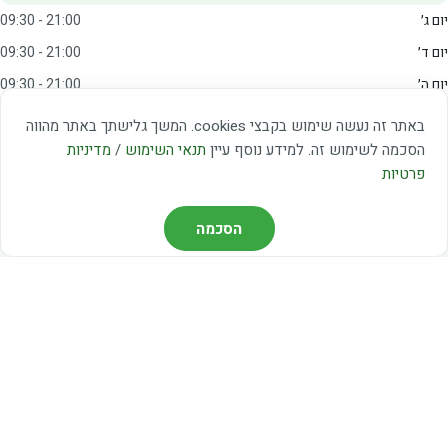
יום ג׳
09:30 - 21:00
יום ד׳
09:30 - 21:00
יום ה׳
09:30 - 21:00
יום ו׳
09:00 - 15:00
באתר זה נעשה שימוש בקבצי cookies. המשך גלישתך באתר מהווה
שבת
20:00 - 23:00
הסכמה לשימוש זה. למידע נוסף עיין
תנאי השימוש
/
מדיניות
פרטיות
מצאו אותנו
הסכמה
דרך משה דיין 3, יהוד
03-5367460
חברת קווים — קווים 37, 38, 78, 56
חברת ואוליה — קו 475
ניווט עם Waze