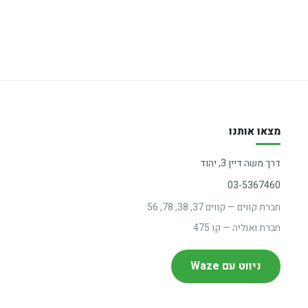
מצאו אותנו
דרך משה דיין 3, יהוד
03-5367460
חברת קווים — קווים 37, 38, 78, 56
חברת ואוליה — קו 475
ניווט עם Waze