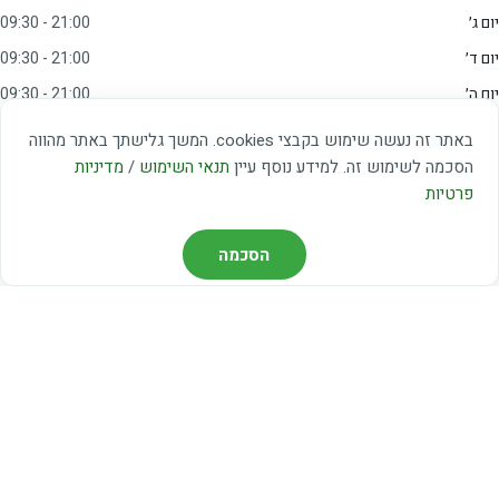
יום ג׳
09:30 - 21:00
יום ד׳
09:30 - 21:00
יום ה׳
09:30 - 21:00
יום ו׳
09:00 - 15:00
באתר זה נעשה שימוש בקבצי cookies. המשך גלישתך באתר מהווה
שבת
20:00 - 23:00
הסכמה לשימוש זה. למידע נוסף עיין
תנאי השימוש
/
מדיניות
פרטיות
מצאו אותנו
הסכמה
דרך משה דיין 3, יהוד
03-5367460
חברת קווים — קווים 37, 38, 78, 56
חברת ואוליה — קו 475
ניווט עם Waze