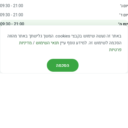
יום ג׳
09:30 - 21:00
יום ד׳
09:30 - 21:00
יום ה׳
09:30 - 21:00
יום ו׳
09:00 - 15:00
באתר זה נעשה שימוש בקבצי cookies. המשך גלישתך באתר מהווה
שבת
20:00 - 23:00
הסכמה לשימוש זה. למידע נוסף עיין
תנאי השימוש
/
מדיניות
פרטיות
מצאו אותנו
הסכמה
דרך משה דיין 3, יהוד
03-5367460
חברת קווים — קווים 37, 38, 78, 56
חברת ואוליה — קו 475
ניווט עם Waze