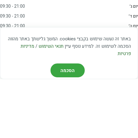
יום ג׳
09:30 - 21:00
יום ד׳
09:30 - 21:00
יום ה׳
09:30 - 21:00
יום ו׳
09:00 - 15:00
באתר זה נעשה שימוש בקבצי cookies. המשך גלישתך באתר מהווה
שבת
20:00 - 23:00
הסכמה לשימוש זה. למידע נוסף עיין
תנאי השימוש
/
מדיניות
פרטיות
מצאו אותנו
הסכמה
דרך משה דיין 3, יהוד
03-5367460
חברת קווים — קווים 37, 38, 78, 56
חברת ואוליה — קו 475
ניווט עם Waze