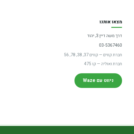
מצאו אותנו
דרך משה דיין 3, יהוד
03-5367460
חברת קווים — קווים 37, 38, 78, 56
חברת ואוליה — קו 475
ניווט עם Waze