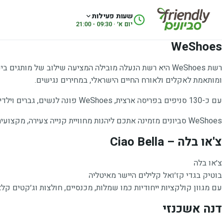
לג לתוכן
שעות פעילות
יום א׳ · 09:30 - 21:00
WeShoes
רשת WeShoes היא רשת הנעלה מובילה המציעה שילוב של מו
ומותאמת לאקלים ולאורח החיים הישראלי, במחירים נגישים.
עם כ-130 סניפים בפריסה ארצית, WeShoes פונה לנשים, גברים וילדים ומציעה פתרונות הנעלה לכל סגנון – יומיומי, אופנתי, ספורטיבי ופנאי.
WeShoes סביונים מזמינה אתכם ליהנות מחוויית קנייה צעירה, מקצועית ומלאת סטייל.
צ'או בלה – Ciao Bella
צ׳או בלה
בוטיק בגדי קז׳ואל קלילים היישר מאיטליה
עם מגוון קולקציות ייחודיות כמו שמלות, מכנסיים, חולצות וג׳קטים קל
דנה אשכנזי