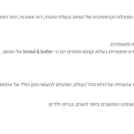
טייל היא מילת המפתח של סדר היום של המותג DANA ASHKENAZI! המנהלת הקראיטיבית של המותג ובעלת החברה,
ת ומשוחררת.
לות קצוות חתוכים הם ה- bread & butter של המותג.
הוד מתמחה כ- 40 שנה בבחירת קולקציות עכשווית ועדכניות מכל העולם, המהווים למעשה מתן כ
אופנה הנחשבים ביותר לנשים, גברים וילדים.