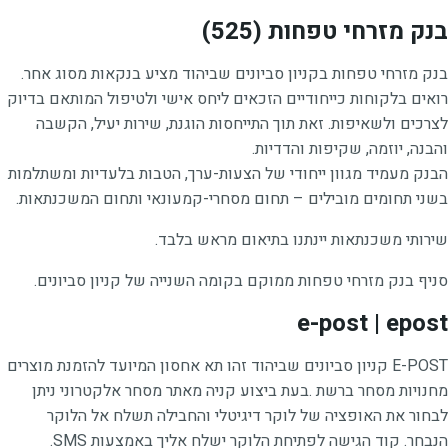
בנק מזרחי טפחות (525)
בנק מזרחי טפחות בקניון סביונים שביהוד מציע בנקאות מסוג אחר.
רואים בלקוחות כייחודיים הזכאים ליחס אישי ולטיפול המותאם בדיוק
לצרכים ולשאיפות. זאת תוך התייחסות הוגנת, שירות יעיל, הקשבה
והבנה, יוזמה, שקיפות והדדיות.
הבנק מעמיד מגוון ייחודי של הצעות-ערך, הטבות בלעדיות ומשתלמות
בשני תחומים מובילים – תחום מסחרי-קמעונאי ותחום המשכנתאות.
שירותי משכנתאות יינתנו בתיאום מראש בלבד.
סניף בנק מזרחי טפחות ממוקם בקומה השנייה של קניון סביונים.
e-post | epost
E-POST קניון סביונים שביהוד זהו תא אחסון המיועד להזמנת מוצרים
מחנויות מסחר ברשת .בעת ביצוע קניה מאתר מסחר אלקטרוני ניתן
לבחור את האופציה של לוקר דיגיטלי והחבילה תשלח אל הלוקר
הנבחר. קוד הגישה לפתיחת הלוקר ישלח אליך באמצעות SMS.