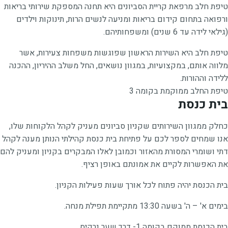
טיפת חלב מרפאת קריית הסביונים היא תחנה המספקת שירותי בריאות
ורפואה בתחום קידום בריאות ומניעה לנשים הרות, תינוקות וילדים
(גילאי לידה עד 6 שנים) ומשפחותיהם.
טיפת חלב היא השירות הראשון שפוגשות משפחות צעירות, אשר
מלווה אותם, במקצועיות, במגוון נושאים, החל משלב ההיריון, ההכנה
ללידה וההורות.
טיפת החלב ממוקמת בקומה 3
בית כנסת
כחלק ממגוון השירותים שקניון סביונים מעניק לקהל הלקוחות שלו,
אנו שמחים לספר לכם על פתיחת בית כנסת קהילתי הנותן מענה לקהל
דתי ושומרי המסורת מהאזור וכמובן לאלו המבקרים בקניון ומעניק להם
את האפשרות לקיים את אמונתם באופן רציף.
בית הכנסת יהיה פתוח לכל אורך שעות פעילות הקניון.
בימים א' – ה' בשעה 13:30 מתקיימת תפילת מנחה.
בית הכנסת ממוקם בקומה 1- דרך שער נרקיס