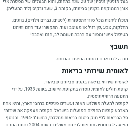
בעל מוניטין וניסיון של 28 שנה בתחום, והוא הבעלים של מספרת אלי
אורן הממוקמת בקניון סביונים, בקומה 3, שער נרקיס (ליד המעלית).
תוכלו ליהנות מכל סוגי התספורות (לנשים, גברים וילדים), גוונים,
החלקות, צבע ,פן רגיל או מעוצב ועוד. התקשרו עוד היום ותיהנו
מטיפול אישי ומסור עם הרבה תשומת לב, חום ואהבה!
תשבץ
חברה לכח אדם בתחום הסיעוד והרווחה.
לאומית שירותי בריאות
לאומית שירותי בריאות בקניון סביונים שביהוד.
קופת חולים לאומית נוסדה בתקופת היישוב, בשנת 1933, על ידי
התנועה הרוויזיוניסטית.
לקופה למעלה משלוש מאות ועשרים סניפים ברחבי הארץ, והיא אחת
מארבע קופות החולים הפועלות בישראל. הקופה מעניקה את שירותי
סל הבריאות לפי חוק ביטוח בריאות ממלכתי, התשנ"ד-1994, ובנוסף
מציעה למבוטחיה תוכניות לביטוח משלים. בשנת 2004 נחתם הסכם