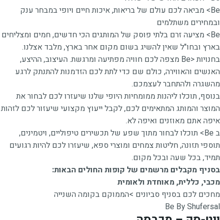
Be> מביאה לכם עולם של בריאות, איכות חיים ויופי במבחר ענק
ובמחירים משתלמים
Be> מציעה זרם בלתי פוסק של המותגים הכי חדשים, חמים ומצליחים
בארץ ובחו"ל שאין להשיג בשום מקום אחר בארץ, מלבד אצלנו.
בחנויות <Be מצפה לכם חוויה מפתיעה ומרגשת. העיצוב, ההיצע,
האנשים והאווירה, כולם שם כדי לתת לכם הזדמנות להתנתק לרגע
מהשגרה ולהתחבר לעצמכם.
בנוסף, תוכלו ליהנות ממומחיות היופי שלנו שיעזרו לכם לבחור את
המוצר והמותג המתאימים לכם, לקבל ייעוץ מקצועי שיעזור לכם לזהות
איפה אתם מאוזנים ואיפה לא.
ב Be> תוכלו לבחור מתוך שפע של תכשירים טיפוליים, ויטמינים,
תוספי תזונה, חליטות צמחים ומוצרי ספא, שיעזרו לכם להיות רגועים
תמיד, בכל שעה ובכל מקום.
בסניף מקבלים מרשמים של קופות החולים הבאות:
מכבי, כללית, מאוחדת ולאומית
מחכים לכם בסניף סביונים >הממוקם בקומה השנייה
Be By Shufersal
ויט-סק – מכבסה