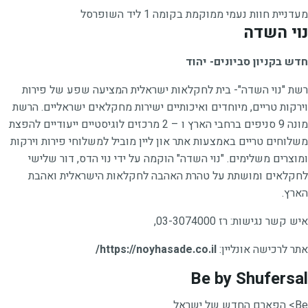
מעדניית חוות נעמי ממוקמת בקומה 1 ליד השופרסל
נוי השדה
חדש בקניון סביונים- יהוד
רשת "נוי השדה"- בית לחקלאות ישראלית המציעה שפע של פירות
וירקות טריים, מיוחדים ואיכותיים ישירות מחקלאים ישראליים. הרשת
מונה 9 סניפים ברחבי הארץ ו – 2 מרכזים לוגיסטיים ייעודיים להפצת
משלוחים טריים באמצעות אתר און ליין מוביל למשלוחי פירות וירקות
ומוצרים משלימים. "נוי השדה" הוקמה על ידי נוי הדס, דור שלישי
לחקלאים ומושתת על טהרת האהבה לחקלאות הישראלית ואהבת
הארץ.
איש קשר נגישות: רז 03-3074000,
אתר לרכישה אונליין:
https://noyhasade.co.il/
Be by Shufersal
Be> הפארם החדש של ישראל