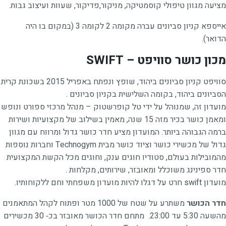
מציעה מגוון טיפולי קוסמטיקה, מניקור,פדיקור, שעוות ועיצוב גבות.
אייספא קניון סביונים עברה מקומה 2 לקומה 3 (במקום בו היה
הדואר).
מכון כושר סוויפט – SWIFT
סוויפט קניון סביונים ביהוד, שופץ ונפתח באפריל 2015 בשכונת קרית
הסביונים ביהוד, בקומה השלישית בקניון סביונים .
מועדון זה, שמנוהל על ידי טל קופרשטוק – מנהל מרכזי ספורט ונופש
ומאמן כושר בכיר מזה 15 שנה, מאמין בשילוב של מקצועיות ושירות
ברמה הגבוהה ביותר. המועדון מציע חדר כושר גדול ומרווח עם מגוון
גדול של מכשירי כושר וציוד כושר מבית Technogym וחברות נוספות
מהמובילות בעולם, סטודיו חוגים ענק, וחוגים מכל הקשת המקצועית
חדר ספינינג משוכלל ומאובזר, שירותים, מקלחות .
מועדון swift חרט על דגלו להיות מועדון משפחתי וחם ללקוחותיו.
חדר הכושר
משתרע על שטח של 1000 מטר ופתוח לקהל המתאמנים
מהשעה 5:30 עד 23:00. מתחם חדר הכושר מאובזר בכ‐ 30 מכשירים