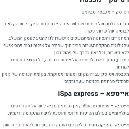
ויט-סק – מכבסה סביונים
סוד ההצלחה של שיטת vit-sec הינו הפיכת חנות הניקוי יבש הקלאסי
לבוטיק של שרותי ניקוי.
המחקרים והנסיונות המתמשכים איפשרו לנו להגיע לעסק המשלב
טכנולוגיה מתקדמת,שרות מהיר תוך שמירה על איכות גבוה ויחס אישי
ללא פשרות, וכל זאת בדרך של ניהול נכון.
כמו כן, מתוך דאגה לשמירה על איכות הסביבה, כל מוצרינו ניתנים
למחזור.
מכבסת ויט-סק עברה מקום ומעתה ממוקמת בקומת הכניסה של קניון
פרנדלי סביונים בכניסת שער נרקיס
אייספא – iSpa express
אייספא – iSpa express קניון סביונים מביא לישראל סטנדרטים
בינלאומיים בעולם הטיפוח והיופי והופכת לרשת מתקדמת ודינמית.
אייספא מעניקה חוויה כוללת עם התמקדות בשירות ללא דופי. הרשת