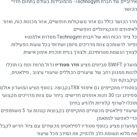
אירוביים של חברת Technogym- מהמובילות בעולם בתחום חדרי
הכושר.
חדר הכושר כולל גם אזור משקולות חופשיים, אזור מכונות כוח, ואזור
לאימונים פונקציונליים חופשיים.
כל ציוד הכוח הוא של חברת Technogym מסדרת אלמנט+
ופיור. לרשותכם צוות מדריכים מיומן ושירותי בכל שעות הפעילות
לצורך הגשמת מטרותיכם, ולצורך בניית תוכנית אימון אישית.
מועדון SWIFT סביונים מציע
חדר סטודיו
גדול מרווח ונוח בו תוכלו
להנות ממגוון רחב של שיעורים הכוללים שיעורי עיצוב , פילאטיס,
קיקבוקס וכו'.
בסטודיו מתקיימים גם אימוני TRXבקבוצה. בנוסף מציע המועדון אולם
ספינינג ובו 30 זוגות אופנים חדישים. ביחד עם צוות מדריכים מקצועי
תוכלו לשרוף קלוריות ולהזיע בחיוך.
שיעורי פילאטיס מכשירים מתקיימים בקבוצות קטנות עד 5 משתתפים
כדי לאפשר למתאמן.
המועדון מציע בנוסף סטודיו לפילאטיס מכשירים עם ציוד חדיש לקבל
את מלוא תשומת הלב ולהפיק את המירב מכל שיעור.