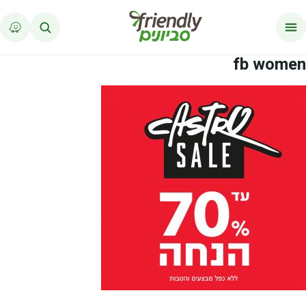
לג לתוכן
fb women