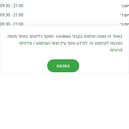
יום ג׳
09:30 - 21:00
יום ד׳
09:30 - 21:00
יום ה׳
09:30 - 21:00
יום ו׳
09:00 - 15:00
באתר זה נעשה שימוש בקבצי cookies. המשך גלישתך באתר מהווה
שבת
20:00 - 23:00
הסכמה לשימוש זה. למידע נוסף עיין
תנאי השימוש
/
מדיניות
פרטיות
מצאו אותנו
הסכמה
דרך משה דיין 3, יהוד
03-5367460
חברת קווים — קווים 37, 38, 78, 56
חברת ואוליה — קו 475
ניווט עם Waze