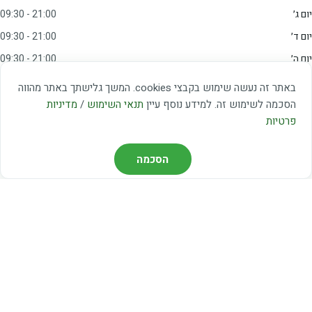
יום ג׳
09:30 - 21:00
יום ד׳
09:30 - 21:00
יום ה׳
09:30 - 21:00
יום ו׳
09:00 - 15:00
באתר זה נעשה שימוש בקבצי cookies. המשך גלישתך באתר מהווה
שבת
20:00 - 23:00
הסכמה לשימוש זה. למידע נוסף עיין
תנאי השימוש
/
מדיניות
פרטיות
מצאו אותנו
הסכמה
דרך משה דיין 3, יהוד
03-5367460
חברת קווים — קווים 37, 38, 78, 56
חברת ואוליה — קו 475
ניווט עם Waze