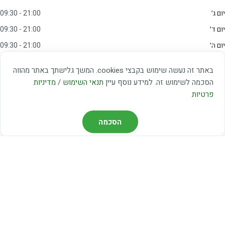
יום ג׳
09:30 - 21:00
יום ד׳
09:30 - 21:00
יום ה׳
09:30 - 21:00
יום ו׳
09:00 - 15:00
באתר זה נעשה שימוש בקבצי cookies. המשך גלישתך באתר מהווה
שבת
20:00 - 23:00
הסכמה לשימוש זה. למידע נוסף עיין
תנאי השימוש
/
מדיניות
פרטיות
מצאו אותנו
הסכמה
דרך משה דיין 3, יהוד
03-5367460
חברת קווים — קווים 37, 38, 78, 56
חברת ואוליה — קו 475
ניווט עם Waze