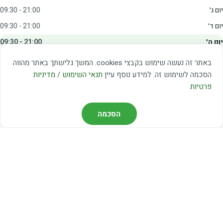
יום ג׳
09:30 - 21:00
יום ד׳
09:30 - 21:00
יום ה׳
09:30 - 21:00
יום ו׳
09:00 - 15:00
באתר זה נעשה שימוש בקבצי cookies. המשך גלישתך באתר מהווה
שבת
20:00 - 23:00
הסכמה לשימוש זה. למידע נוסף עיין
תנאי השימוש
/
מדיניות
פרטיות
מצאו אותנו
הסכמה
דרך משה דיין 3, יהוד
03-5367460
חברת קווים — קווים 37, 38, 78, 56
חברת ואוליה — קו 475
ניווט עם Waze