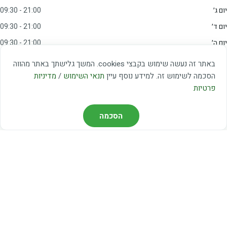
יום ג׳
09:30 - 21:00
יום ד׳
09:30 - 21:00
יום ה׳
09:30 - 21:00
יום ו׳
09:00 - 15:00
באתר זה נעשה שימוש בקבצי cookies. המשך גלישתך באתר מהווה
שבת
20:00 - 23:00
הסכמה לשימוש זה. למידע נוסף עיין
תנאי השימוש
/
מדיניות
פרטיות
מצאו אותנו
הסכמה
דרך משה דיין 3, יהוד
03-5367460
חברת קווים — קווים 37, 38, 78, 56
חברת ואוליה — קו 475
ניווט עם Waze