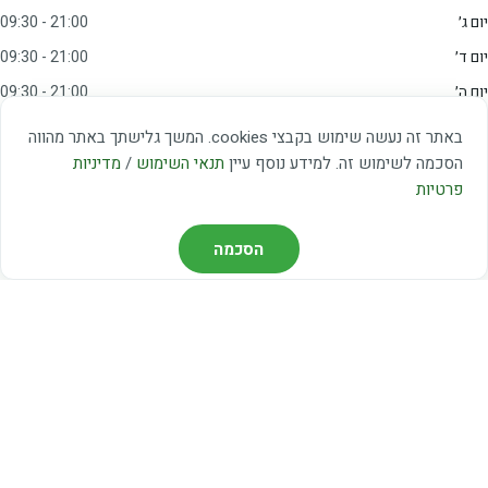
יום ג׳
09:30 - 21:00
יום ד׳
09:30 - 21:00
יום ה׳
09:30 - 21:00
יום ו׳
09:00 - 15:00
באתר זה נעשה שימוש בקבצי cookies. המשך גלישתך באתר מהווה
שבת
20:00 - 23:00
הסכמה לשימוש זה. למידע נוסף עיין
תנאי השימוש
/
מדיניות
פרטיות
מצאו אותנו
הסכמה
דרך משה דיין 3, יהוד
03-5367460
חברת קווים — קווים 37, 38, 78, 56
חברת ואוליה — קו 475
ניווט עם Waze