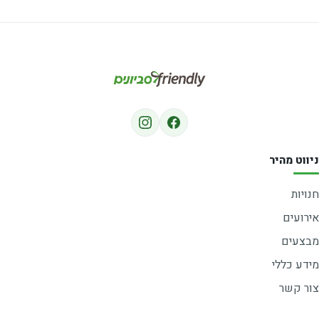
ווט מהיר
ויות
רועים
צעים
דע כללי
ר קשר