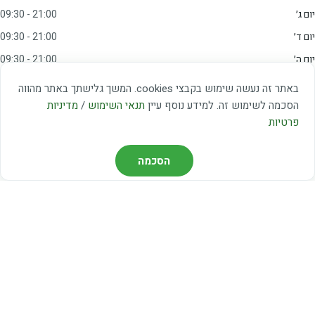
יום ג׳
09:30 - 21:00
יום ד׳
09:30 - 21:00
יום ה׳
09:30 - 21:00
יום ו׳
09:00 - 15:00
באתר זה נעשה שימוש בקבצי cookies. המשך גלישתך באתר מהווה
שבת
20:00 - 23:00
הסכמה לשימוש זה. למידע נוסף עיין
תנאי השימוש
/
מדיניות
פרטיות
מצאו אותנו
הסכמה
דרך משה דיין 3, יהוד
03-5367460
חברת קווים — קווים 37, 38, 78, 56
חברת ואוליה — קו 475
ניווט עם Waze