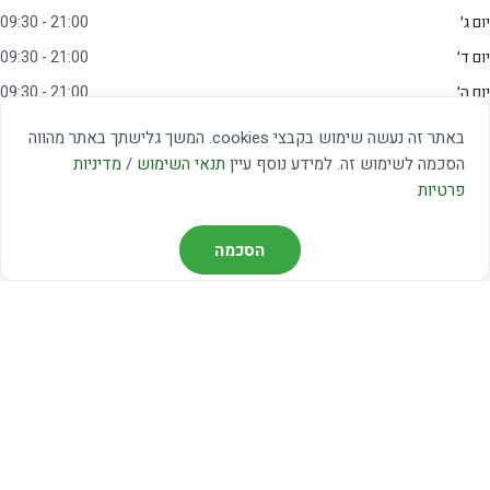
יום ג׳
09:30 - 21:00
יום ד׳
09:30 - 21:00
יום ה׳
09:30 - 21:00
יום ו׳
09:00 - 15:00
באתר זה נעשה שימוש בקבצי cookies. המשך גלישתך באתר מהווה
שבת
20:00 - 23:00
הסכמה לשימוש זה. למידע נוסף עיין
תנאי השימוש
/
מדיניות
פרטיות
מצאו אותנו
הסכמה
דרך משה דיין 3, יהוד
03-5367460
חברת קווים — קווים 37, 38, 78, 56
חברת ואוליה — קו 475
ניווט עם Waze