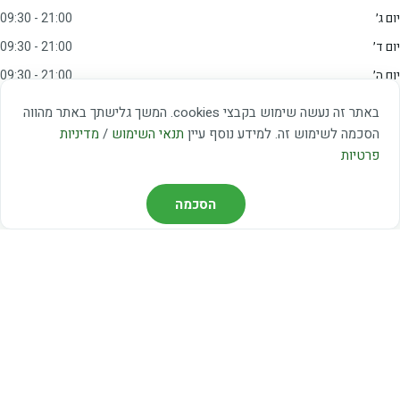
יום ג׳
09:30 - 21:00
יום ד׳
09:30 - 21:00
יום ה׳
09:30 - 21:00
יום ו׳
09:00 - 15:00
באתר זה נעשה שימוש בקבצי cookies. המשך גלישתך באתר מהווה
שבת
20:00 - 23:00
הסכמה לשימוש זה. למידע נוסף עיין
תנאי השימוש
/
מדיניות
פרטיות
מצאו אותנו
הסכמה
דרך משה דיין 3, יהוד
03-5367460
חברת קווים — קווים 37, 38, 78, 56
חברת ואוליה — קו 475
ניווט עם Waze