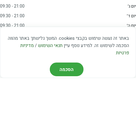
יום ג׳
09:30 - 21:00
יום ד׳
09:30 - 21:00
יום ה׳
09:30 - 21:00
יום ו׳
09:00 - 15:00
באתר זה נעשה שימוש בקבצי cookies. המשך גלישתך באתר מהווה
שבת
20:00 - 23:00
הסכמה לשימוש זה. למידע נוסף עיין
תנאי השימוש
/
מדיניות
פרטיות
מצאו אותנו
הסכמה
דרך משה דיין 3, יהוד
03-5367460
חברת קווים — קווים 37, 38, 78, 56
חברת ואוליה — קו 475
ניווט עם Waze