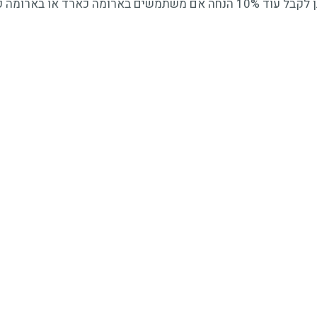
מחיר מארז 40 קפסולות הינו 67 ש"ח, כ-1.67 שקל לקפסולה, וניתן לקבל עוד 10% הנחה אם משתמשי