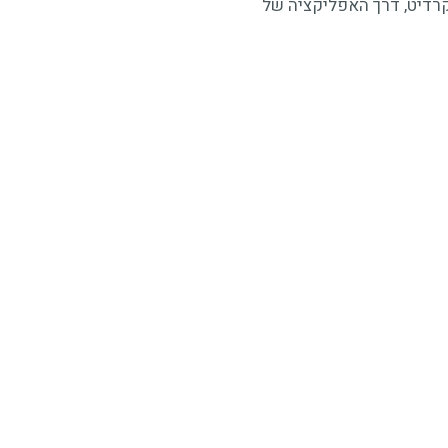
ם בארומה כארד או בארומה קרדיט, דרך האפליקציה של