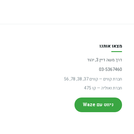
מצאו אותנו
דרך משה דיין 3, יהוד
03-5367460
חברת קווים — קווים 37, 38, 78, 56
חברת ואוליה — קו 475
ניווט עם Waze