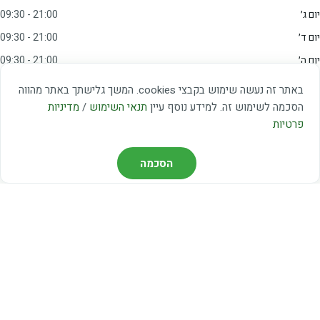
יום ג׳
09:30 - 21:00
יום ד׳
09:30 - 21:00
יום ה׳
09:30 - 21:00
יום ו׳
09:00 - 15:00
באתר זה נעשה שימוש בקבצי cookies. המשך גלישתך באתר מהווה
שבת
20:00 - 23:00
הסכמה לשימוש זה. למידע נוסף עיין
תנאי השימוש
/
מדיניות
פרטיות
מצאו אותנו
הסכמה
דרך משה דיין 3, יהוד
03-5367460
חברת קווים — קווים 37, 38, 78, 56
חברת ואוליה — קו 475
ניווט עם Waze