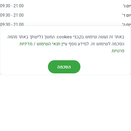
יום ג׳
09:30 - 21:00
יום ד׳
09:30 - 21:00
יום ה׳
09:30 - 21:00
יום ו׳
09:00 - 15:00
באתר זה נעשה שימוש בקבצי cookies. המשך גלישתך באתר מהווה
שבת
20:00 - 23:00
הסכמה לשימוש זה. למידע נוסף עיין
תנאי השימוש
/
מדיניות
פרטיות
מצאו אותנו
הסכמה
דרך משה דיין 3, יהוד
03-5367460
חברת קווים — קווים 37, 38, 78, 56
חברת ואוליה — קו 475
ניווט עם Waze