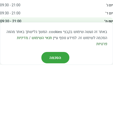
יום ג׳
09:30 - 21:00
יום ד׳
09:30 - 21:00
יום ה׳
09:30 - 21:00
יום ו׳
09:00 - 15:00
באתר זה נעשה שימוש בקבצי cookies. המשך גלישתך באתר מהווה
שבת
20:00 - 23:00
הסכמה לשימוש זה. למידע נוסף עיין
תנאי השימוש
/
מדיניות
פרטיות
מצאו אותנו
הסכמה
דרך משה דיין 3, יהוד
03-5367460
חברת קווים — קווים 37, 38, 78, 56
חברת ואוליה — קו 475
ניווט עם Waze