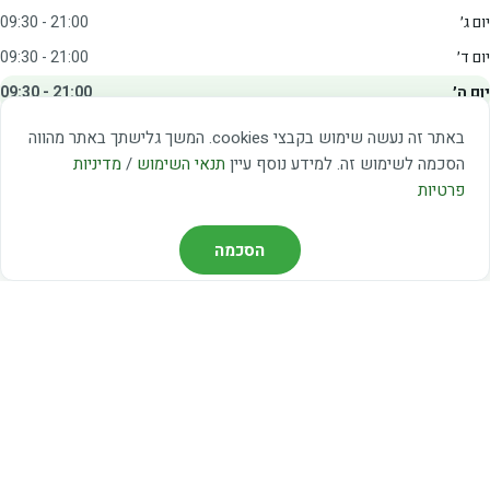
יום ג׳
09:30 - 21:00
יום ד׳
09:30 - 21:00
יום ה׳
09:30 - 21:00
יום ו׳
09:00 - 15:00
באתר זה נעשה שימוש בקבצי cookies. המשך גלישתך באתר מהווה
שבת
20:00 - 23:00
הסכמה לשימוש זה. למידע נוסף עיין
תנאי השימוש
/
מדיניות
פרטיות
מצאו אותנו
הסכמה
דרך משה דיין 3, יהוד
03-5367460
חברת קווים — קווים 37, 38, 78, 56
חברת ואוליה — קו 475
ניווט עם Waze