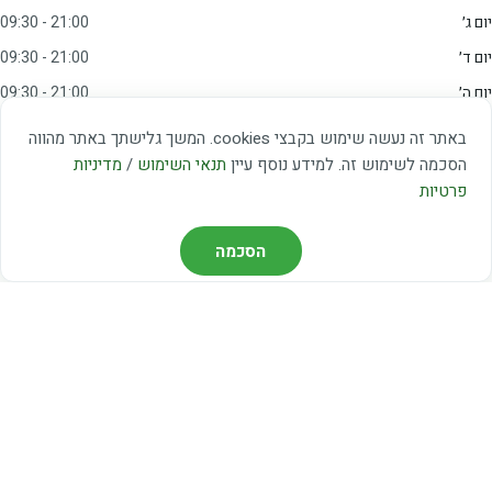
יום ג׳
09:30 - 21:00
יום ד׳
09:30 - 21:00
יום ה׳
09:30 - 21:00
יום ו׳
09:00 - 15:00
באתר זה נעשה שימוש בקבצי cookies. המשך גלישתך באתר מהווה
שבת
20:00 - 23:00
הסכמה לשימוש זה. למידע נוסף עיין
תנאי השימוש
/
מדיניות
פרטיות
מצאו אותנו
הסכמה
דרך משה דיין 3, יהוד
03-5367460
חברת קווים — קווים 37, 38, 78, 56
חברת ואוליה — קו 475
ניווט עם Waze