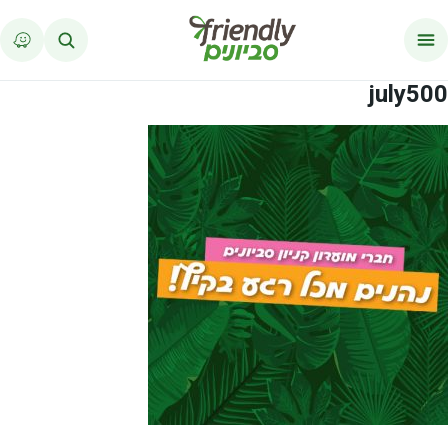
לג לתוכן
july500