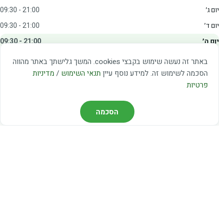
יום ג׳
09:30 - 21:00
יום ד׳
09:30 - 21:00
יום ה׳
09:30 - 21:00
יום ו׳
09:00 - 15:00
באתר זה נעשה שימוש בקבצי cookies. המשך גלישתך באתר מהווה
שבת
20:00 - 23:00
הסכמה לשימוש זה. למידע נוסף עיין
תנאי השימוש
/
מדיניות
פרטיות
מצאו אותנו
הסכמה
דרך משה דיין 3, יהוד
03-5367460
חברת קווים — קווים 37, 38, 78, 56
חברת ואוליה — קו 475
ניווט עם Waze