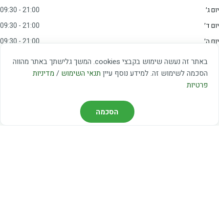
יום ג׳
09:30 - 21:00
יום ד׳
09:30 - 21:00
יום ה׳
09:30 - 21:00
יום ו׳
09:00 - 15:00
באתר זה נעשה שימוש בקבצי cookies. המשך גלישתך באתר מהווה
שבת
20:00 - 23:00
הסכמה לשימוש זה. למידע נוסף עיין
תנאי השימוש
/
מדיניות
פרטיות
מצאו אותנו
הסכמה
דרך משה דיין 3, יהוד
03-5367460
חברת קווים — קווים 37, 38, 78, 56
חברת ואוליה — קו 475
ניווט עם Waze