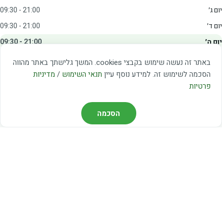
יום ג׳
09:30 - 21:00
יום ד׳
09:30 - 21:00
יום ה׳
09:30 - 21:00
יום ו׳
09:00 - 15:00
באתר זה נעשה שימוש בקבצי cookies. המשך גלישתך באתר מהווה
שבת
20:00 - 23:00
הסכמה לשימוש זה. למידע נוסף עיין
תנאי השימוש
/
מדיניות
פרטיות
מצאו אותנו
הסכמה
דרך משה דיין 3, יהוד
03-5367460
חברת קווים — קווים 37, 38, 78, 56
חברת ואוליה — קו 475
ניווט עם Waze