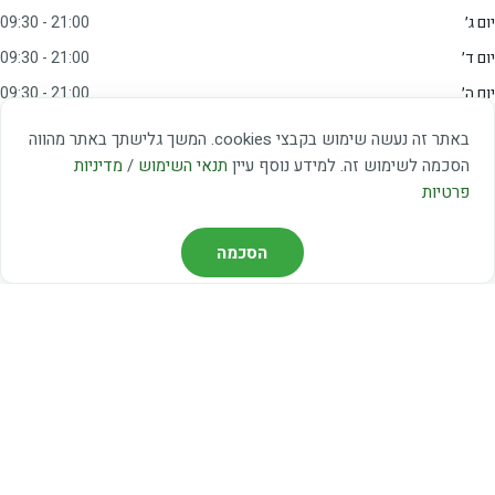
יום ג׳
09:30 - 21:00
יום ד׳
09:30 - 21:00
יום ה׳
09:30 - 21:00
יום ו׳
09:00 - 15:00
באתר זה נעשה שימוש בקבצי cookies. המשך גלישתך באתר מהווה
שבת
20:00 - 23:00
הסכמה לשימוש זה. למידע נוסף עיין
תנאי השימוש
/
מדיניות
פרטיות
מצאו אותנו
הסכמה
דרך משה דיין 3, יהוד
03-5367460
חברת קווים — קווים 37, 38, 78, 56
חברת ואוליה — קו 475
ניווט עם Waze