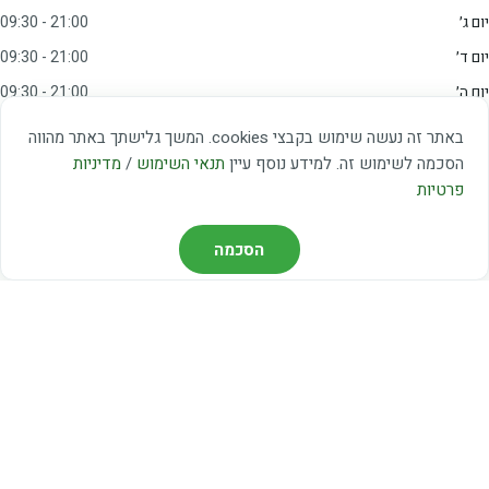
יום ג׳
09:30 - 21:00
יום ד׳
09:30 - 21:00
יום ה׳
09:30 - 21:00
יום ו׳
09:00 - 15:00
באתר זה נעשה שימוש בקבצי cookies. המשך גלישתך באתר מהווה
שבת
20:00 - 23:00
הסכמה לשימוש זה. למידע נוסף עיין
תנאי השימוש
/
מדיניות
פרטיות
מצאו אותנו
הסכמה
דרך משה דיין 3, יהוד
03-5367460
חברת קווים — קווים 37, 38, 78, 56
חברת ואוליה — קו 475
ניווט עם Waze