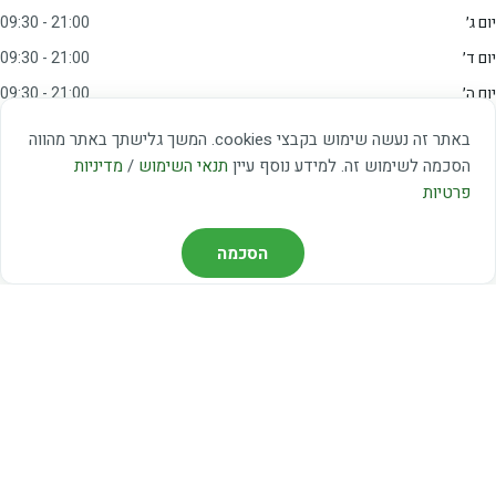
יום ג׳
09:30 - 21:00
יום ד׳
09:30 - 21:00
יום ה׳
09:30 - 21:00
יום ו׳
09:00 - 15:00
באתר זה נעשה שימוש בקבצי cookies. המשך גלישתך באתר מהווה
שבת
20:00 - 23:00
הסכמה לשימוש זה. למידע נוסף עיין
תנאי השימוש
/
מדיניות
פרטיות
מצאו אותנו
הסכמה
דרך משה דיין 3, יהוד
03-5367460
חברת קווים — קווים 37, 38, 78, 56
חברת ואוליה — קו 475
ניווט עם Waze