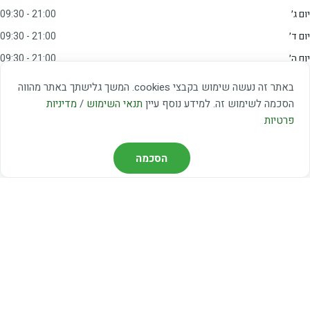
יום ג׳
09:30 - 21:00
יום ד׳
09:30 - 21:00
יום ה׳
09:30 - 21:00
יום ו׳
09:00 - 15:00
באתר זה נעשה שימוש בקבצי cookies. המשך גלישתך באתר מהווה
שבת
20:00 - 23:00
הסכמה לשימוש זה. למידע נוסף עיין
תנאי השימוש
/
מדיניות
פרטיות
מצאו אותנו
הסכמה
דרך משה דיין 3, יהוד
03-5367460
חברת קווים — קווים 37, 38, 78, 56
חברת ואוליה — קו 475
ניווט עם Waze