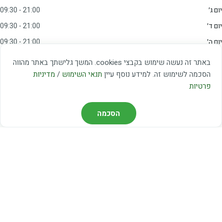
יום ג׳
09:30 - 21:00
יום ד׳
09:30 - 21:00
יום ה׳
09:30 - 21:00
יום ו׳
09:00 - 15:00
באתר זה נעשה שימוש בקבצי cookies. המשך גלישתך באתר מהווה
שבת
20:00 - 23:00
הסכמה לשימוש זה. למידע נוסף עיין
תנאי השימוש
/
מדיניות
פרטיות
מצאו אותנו
הסכמה
דרך משה דיין 3, יהוד
03-5367460
חברת קווים — קווים 37, 38, 78, 56
חברת ואוליה — קו 475
ניווט עם Waze