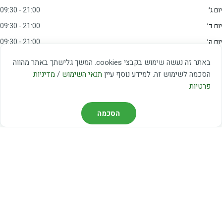
יום ג׳
09:30 - 21:00
יום ד׳
09:30 - 21:00
יום ה׳
09:30 - 21:00
יום ו׳
09:00 - 15:00
באתר זה נעשה שימוש בקבצי cookies. המשך גלישתך באתר מהווה
שבת
20:00 - 23:00
הסכמה לשימוש זה. למידע נוסף עיין
תנאי השימוש
/
מדיניות
פרטיות
מצאו אותנו
הסכמה
דרך משה דיין 3, יהוד
03-5367460
חברת קווים — קווים 37, 38, 78, 56
חברת ואוליה — קו 475
ניווט עם Waze