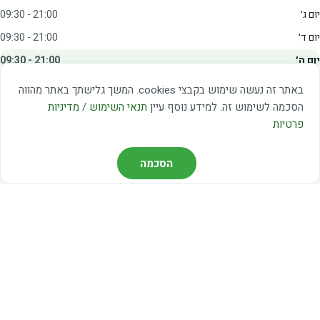
יום ג׳
09:30 - 21:00
יום ד׳
09:30 - 21:00
יום ה׳
09:30 - 21:00
יום ו׳
09:00 - 15:00
באתר זה נעשה שימוש בקבצי cookies. המשך גלישתך באתר מהווה
שבת
20:00 - 23:00
הסכמה לשימוש זה. למידע נוסף עיין
תנאי השימוש
/
מדיניות
פרטיות
מצאו אותנו
הסכמה
דרך משה דיין 3, יהוד
03-5367460
חברת קווים — קווים 37, 38, 78, 56
חברת ואוליה — קו 475
ניווט עם Waze